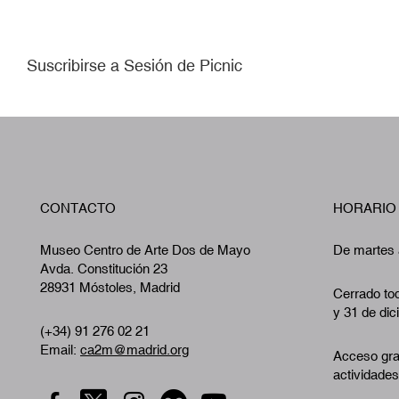
Paginación
Suscribirse a Sesión de Picnic
CONTACTO
HORARIO
Museo Centro de Arte Dos de Mayo
De martes 
Avda. Constitución 23
28931 Móstoles, Madrid
Cerrado tod
y 31 de dic
(+34) 91 276 02 21
Email:
ca2m@madrid.org
Acceso gra
actividades