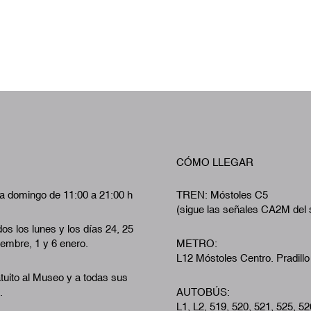
CÓMO LLEGAR
a domingo de 11:00 a 21:00 h
TREN: Móstoles C5
(sigue las señales CA2M del 
os los lunes y los días 24, 25
iembre, 1 y 6 enero.
METRO:
L12 Móstoles Centro. Pradillo
tuito al Museo y a todas sus
.
AUTOBÚS:
L1, L2, 519, 520, 521, 525, 52