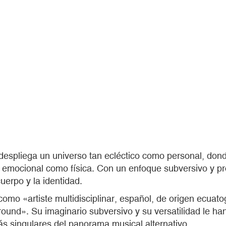
spliega un universo tan ecléctico como personal, donde 
n emocional como física. Con un enfoque subversivo y p
cuerpo y la identidad.
mo «artiste multidisciplinar, español, de origen ecuato
nd». Su imaginario subversivo y su versatilidad le han l
más singulares del panorama musical alternativo.