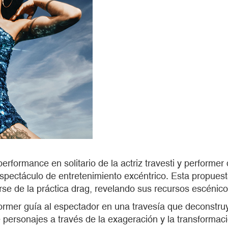
erformance en solitario de la actriz travesti y performe
 espectáculo de entretenimiento excéntrico. Esta propue
arse de la práctica drag, revelando sus recursos escénicos
rformer guía al espectador en una travesía que deconstr
e personajes a través de la exageración y la transformac