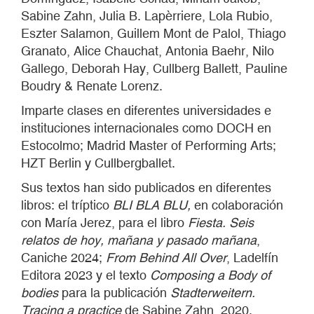
Sabine Zahn, Julia B. Lapèrriere, Lola Rubio,
Eszter Salamon, Guillem Mont de Palol, Thiago
Granato, Alice Chauchat, Antonia Baehr, Nilo
Gallego, Deborah Hay, Cullberg Ballett, Pauline
Boudry & Renate Lorenz.
Imparte clases en diferentes universidades e
instituciones internacionales como DOCH en
Estocolmo; Madrid Master of Performing Arts;
HZT Berlin y Cullbergballet.
Sus textos han sido publicados en diferentes
libros: el tríptico
BLI BLA BLU,
en colaboración
con María Jerez, para el libro
Fiesta. Seis
relatos de hoy, mañana y pasado mañana
,
Caniche 2024;
From Behind All Over
, Ladelfín
Editora 2023 y el texto
Composing a Body of
bodies
para la publicación
Stadterweitern.
Tracing a practice
de Sabine Zahn, 2020.