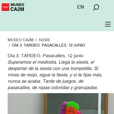
Pasar
Menú
EN
al
superior
contenido
principal
To
na
MUSEO CA2M
NODE
DÍA 3: TARDEO. PASACALLES. 12 JUNIO
Día 3: TARDEO. Pasacalles. 12 junio
Superamos el mediodía. Llega la siesta, el
despertar de la siesta con una trompetilla. Si
miras de reojo, sigue la fiesta, y si te fijas más,
nunca se acaba. Tarde de juegos, de
pasacalles, de ropas coloridas y granujadas.