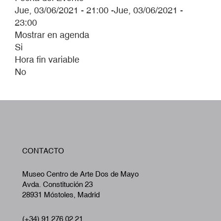
Jue, 03/06/2021 - 21:00
-
Jue, 03/06/2021 -
23:00
Mostrar en agenda
Si
Hora fin variable
No
W
CONTACTO
A
Museo Centro de Arte Dos de Mayo
Avda. Constitución 23
28931 Móstoles, Madrid
(+34) 91 276 02 21