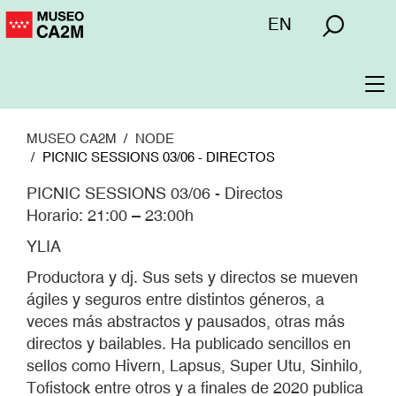
Pasar
Menú
EN
al
superior
contenido
principal
To
na
MUSEO CA2M
NODE
PICNIC SESSIONS 03/06 - DIRECTOS
PICNIC SESSIONS 03/06 - Directos
Horario: 21:00 – 23:00h
YLIA
Productora y dj. Sus sets y directos se mueven
ágiles y seguros entre distintos géneros, a
veces más abstractos y pausados, otras más
directos y bailables. Ha publicado sencillos en
sellos como Hivern, Lapsus, Super Utu, Sinhilo,
Tofistock entre otros y a finales de 2020 publica