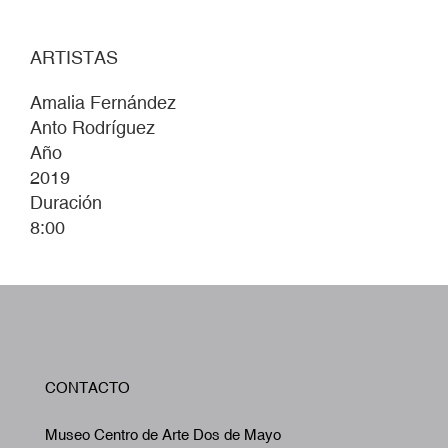
ARTISTAS
Amalia Fernández
Anto Rodríguez
Año
2019
Duración
8:00
W
CONTACTO
A
Museo Centro de Arte Dos de Mayo