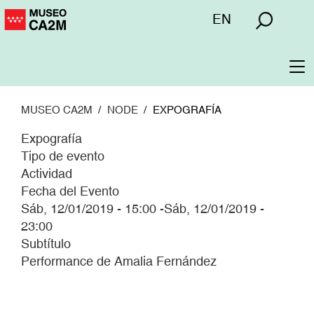
Pasar
Menú
EN
al
superior
contenido
principal
To
na
MUSEO CA2M
NODE
EXPOGRAFÍA
Expografía
Tipo de evento
Actividad
Fecha del Evento
Sáb, 12/01/2019 - 15:00
-
Sáb, 12/01/2019 -
23:00
Subtítulo
Performance de Amalia Fernández