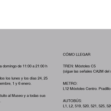
CÓMO LLEGAR
a domingo de 11:00 a 21:00 h
TREN: Móstoles C5
(sigue las señales CA2M del 
os los lunes y los días 24, 25
iembre, 1 y 6 enero.
METRO:
L12 Móstoles Centro. Pradillo
tuito al Museo y a todas sus
.
AUTOBÚS:
L1, L2, 519, 520, 521, 525, 52