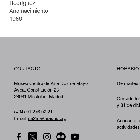
Rodríguez
Año nacimiento
1986
CONTACTO
HORARIO
Museo Centro de Arte Dos de Mayo
De martes 
Avda. Constitución 23
28931 Móstoles, Madrid
Cerrado tod
y 31 de dic
(+34) 91 276 02 21
Email:
ca2m@madrid.org
Acceso gra
actividades