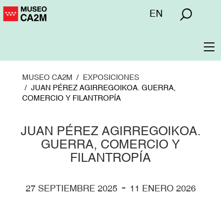
Pasar
Menú
EN
al
superior
contenido
principal
To
na
MUSEO CA2M
EXPOSICIONES
JUAN PÉREZ AGIRREGOIKOA. GUERRA,
COMERCIO Y FILANTROPÍA
JUAN PÉREZ AGIRREGOIKOA.
GUERRA, COMERCIO Y
FILANTROPÍA
-
27 SEPTIEMBRE 2025
11 ENERO 2026