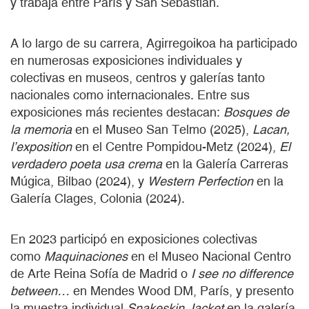
y trabaja entre París y San Sebastián.
A lo largo de su carrera, Agirregoikoa ha participado
en numerosas exposiciones individuales y
colectivas en museos, centros y galerías tanto
nacionales como internacionales. Entre sus
exposiciones más recientes destacan:
Bosques de
la memoria
en el Museo San Telmo (2025),
Lacan,
l’exposition
en el Centre Pompidou-Metz (2024),
El
verdadero poeta usa crema
en la Galería Carreras
Múgica, Bilbao (2024), y
Western Perfection
en la
Galería Clages, Colonia (2024).
En 2023 participó en exposiciones colectivas
como
Maquinaciones
en el Museo Nacional Centro
de Arte Reina Sofía de Madrid o
I see no difference
between…
en Mendes Wood DM, París, y presento
la muestra individual
Snakeskin Jacket
en la galería