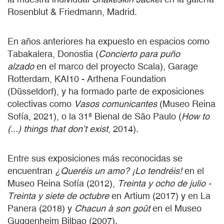
Rosenblut & Friedmann, Madrid.
En años anteriores ha expuesto en espacios como
Tabakalera, Donostia (
Concierto para puño
alzado
en el marco del proyecto Scala), Garage
Rotterdam, KAI10 - Arthena Foundation
(Düsseldorf), y ha formado parte de exposiciones
colectivas como
Vasos comunicantes
(Museo Reina
Sofía, 2021), o la 31ª Bienal de São Paulo (
How to
(...) things that don’t exist
, 2014).
Entre sus exposiciones más reconocidas se
encuentran
¿Queréis un amo? ¡Lo tendréis!
en el
Museo Reina Sofía (2012),
Treinta y ocho de julio -
Treinta y siete de octubre
en Artium (2017) y en La
Panera (2018) y
Chacun à son goût
en el Museo
Guggenheim Bilbao (2007).