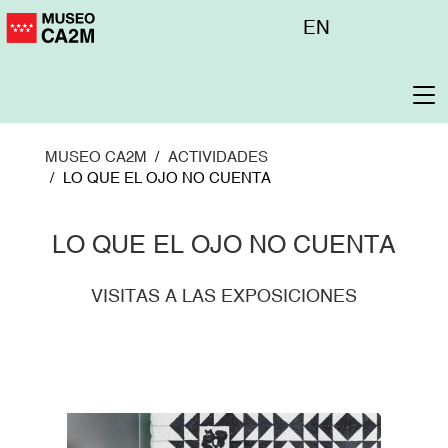
Pasar
Menú
EN
al
superior
contenido
principal
To
na
MUSEO CA2M
ACTIVIDADES
LO QUE EL OJO NO CUENTA
LO QUE EL OJO NO CUENTA
VISITAS A LAS EXPOSICIONES