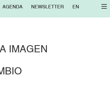
Menú
AGENDA
NEWSLETTER
EN
To
superior
na
LA IMAGEN
MBIO