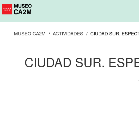
Pasar
al
contenido
principal
MUSEO CA2M
ACTIVIDADES
CIUDAD SUR. ESPECT
CIUDAD SUR. ESP