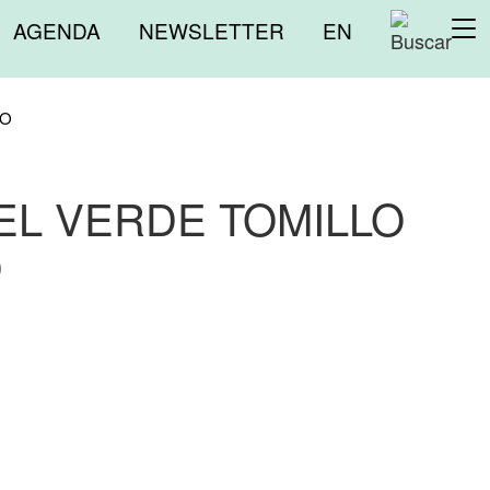
Menú
AGENDA
NEWSLETTER
EN
To
superior
na
VO
EL VERDE TOMILLO
O