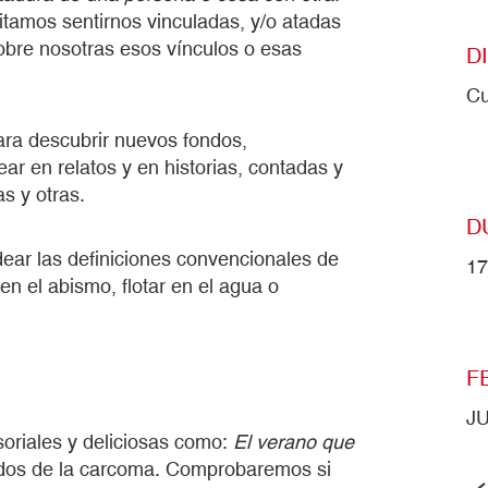
tamos sentirnos vinculadas, y/o atadas
obre nosotras esos vínculos o esas
D
Cu
ara descubrir nuevos fondos,
ar en relatos y en historias, contadas y
as y otras.
D
dear las definiciones convencionales de
17
n el abismo, flotar en el agua o
F
J
oriales y deliciosas como:
El verano que
jidos de la carcoma. Comprobaremos si