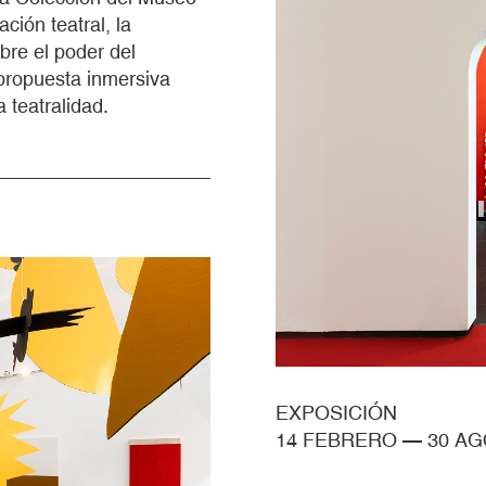
ción teatral, la
obre el poder del
 propuesta inmersiva
 teatralidad.
EXPOSICIÓN
14 FEBRERO
—
30 A