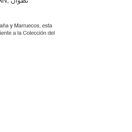
ADRIAN SCHINDLER ET COLLAB. TETUAN, TETUÁN, تطوان
spaña y Marruecos, esta
iente a la Colección del