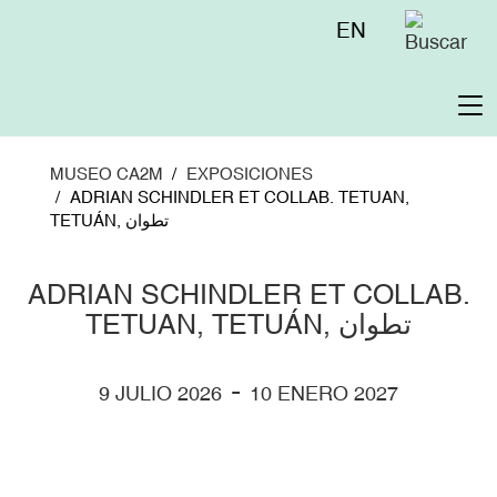
Pasar
Menú
EN
al
superior
contenido
principal
To
na
MUSEO CA2M
EXPOSICIONES
ADRIAN SCHINDLER ET COLLAB. TETUAN,
TETUÁN, تطوان
ADRIAN SCHINDLER ET COLLAB.
TETUAN, TETUÁN, تطوان
-
9 JULIO 2026
10 ENERO 2027