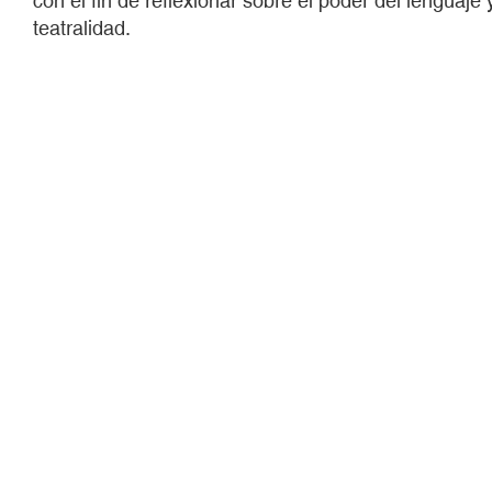
con el fin de reflexionar sobre el poder del lenguaj
teatralidad.