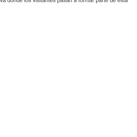
iva donde los visitantes pasan a formar parte de esta