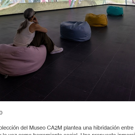
0
olección del Museo CA2M plantea una hibridación entre l