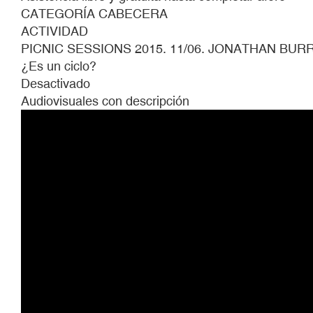
2015.
CATEGORÍA CABECERA
11/06.
ACTIVIDAD
JONATHAN
PICNIC SESSIONS 2015. 11/06. JONATHAN B
BURROWS
¿Es un ciclo?
Y
Desactivado
MATTEO
Audiovisuales con descripción
FARGION/URSULA
MARTINEZ