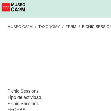
Pasar
al
contenido
principal
MUSEO CA2M
TAXONOMY
TERM
PICNIC SESSIO
Picnic Sessions
Tipo de actividad
Picnic Sessions
FECHAS