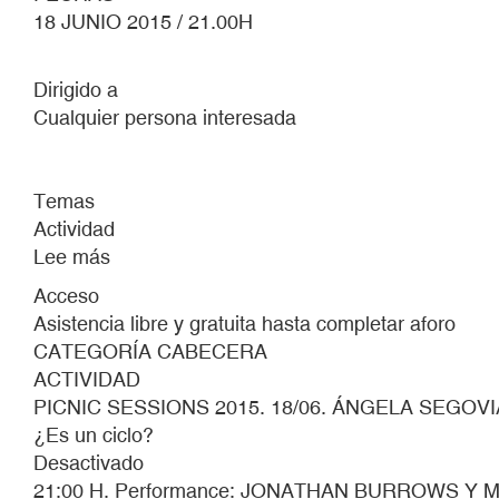
18 JUNIO 2015 / 21.00H
Dirigido a
Cualquier persona interesada
Temas
Actividad
Lee más
sobre
PICNIC
Acceso
SESSIONS
Asistencia libre y gratuita hasta completar aforo
2015.
CATEGORÍA CABECERA
18/06.
ACTIVIDAD
ÁNGELA
PICNIC SESSIONS 2015. 18/06. ÁNGELA SEGOVI
SEGOVIA/
¿Es un ciclo?
FELIX
Desactivado
PÉREZ
21:00 H. Performance: JONATHAN BURROWS Y