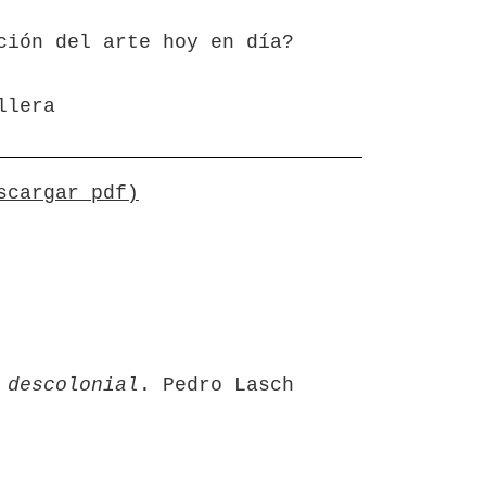
ción del arte hoy en día?
llera
scargar pdf)
 descolonial
. Pedro Lasch