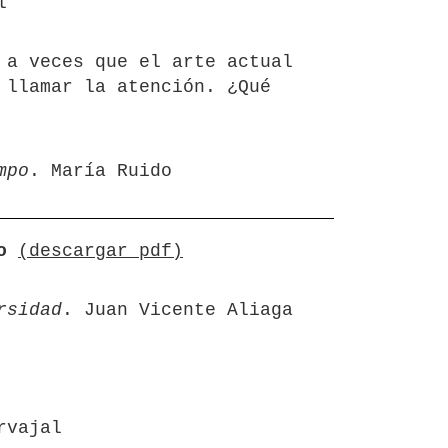
l
 a veces que el arte actual
 llamar la atención. ¿Qué
mpo
. María Ruido
o
(descargar pdf)
rsidad
. Juan Vicente Aliaga
rvajal