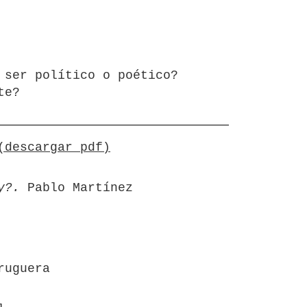
 ser político o poético?
te?
(descargar pdf)
y?.
Pablo Martínez
ruguera