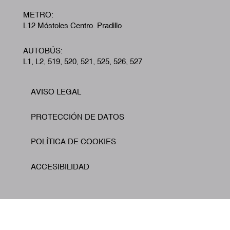
METRO:
L12 Móstoles Centro. Pradillo
AUTOBÚS:
L1, L2, 519, 520, 521, 525, 526, 527
AVISO LEGAL
Footer
PROTECCIÓN DE DATOS
POLÍTICA DE COOKIES
ACCESIBILIDAD