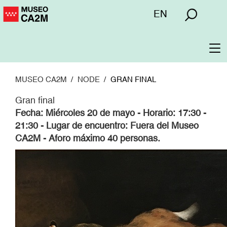
Pasar
Menú
EN
al
superior
contenido
principal
To
na
MUSEO CA2M
NODE
GRAN FINAL
Gran final
Fecha: Miércoles 20 de mayo - Horario: 17:30 -
21:30 - Lugar de encuentro: Fuera del Museo
CA2M - Aforo máximo 40 personas.