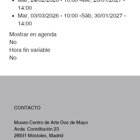
14:00
Mar, 03/03/2026 - 10:00
-
Sáb, 30/01/2027 -
14:00
Mostrar en agenda
No
Hora fin variable
No
W
CONTACTO
A
Museo Centro de Arte Dos de Mayo
Avda. Constitución 23
28931 Móstoles, Madrid