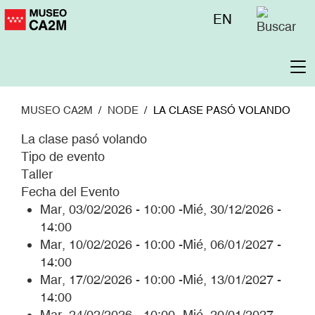
Pasar
Menú
EN
al
superior
contenido
principal
To
na
MUSEO CA2M
NODE
LA CLASE PASÓ VOLANDO
La clase pasó volando
Tipo de evento
Taller
Fecha del Evento
Mar, 03/02/2026 - 10:00
-
Mié, 30/12/2026 -
14:00
Mar, 10/02/2026 - 10:00
-
Mié, 06/01/2027 -
14:00
Mar, 17/02/2026 - 10:00
-
Mié, 13/01/2027 -
14:00
Mar, 24/02/2026 - 10:00
-
Mié, 20/01/2027 -