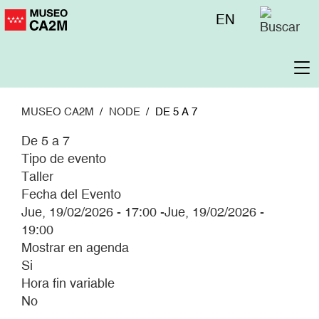
Pasar
Menú
EN
al
superior
contenido
principal
To
na
MUSEO CA2M
NODE
DE 5 A 7
De 5 a 7
Tipo de evento
Taller
Fecha del Evento
Jue, 19/02/2026 - 17:00
-
Jue, 19/02/2026 -
19:00
Mostrar en agenda
Si
Hora fin variable
No