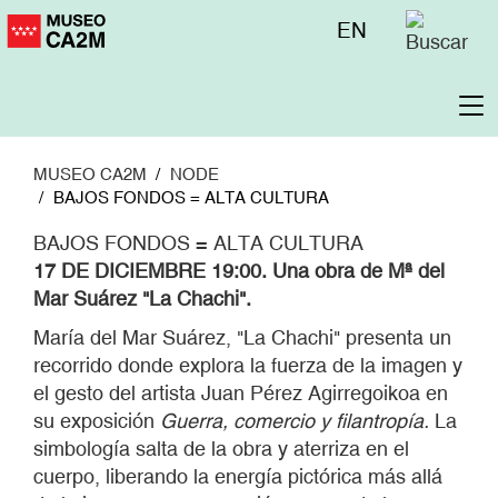
Pasar
Menú
EN
al
superior
contenido
principal
To
na
MUSEO CA2M
NODE
BAJOS FONDOS = ALTA CULTURA
BAJOS FONDOS = ALTA CULTURA
17 DE DICIEMBRE 19:00. Una obra de Mª del
Mar Suárez "La Chachi".
María del Mar Suárez, "La Chachi" presenta un
recorrido donde explora la fuerza de la imagen y
el gesto del artista Juan Pérez Agirregoikoa en
su exposición
Guerra, comercio y filantropía.
La
simbología salta de la obra y aterriza en el
cuerpo, liberando la energía pictórica más allá