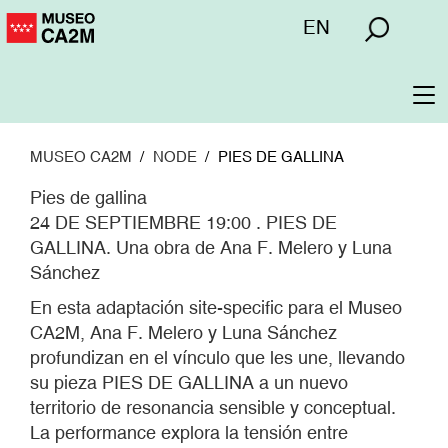
Pasar
Menú
EN
al
superior
contenido
principal
To
na
MUSEO CA2M
NODE
PIES DE GALLINA
Pies de gallina
24 DE SEPTIEMBRE 19:00 . PIES DE
GALLINA. Una obra de Ana F. Melero y Luna
Sánchez
En esta adaptación site-specific para el Museo
CA2M, Ana F. Melero y Luna Sánchez
profundizan en el vínculo que les une, llevando
su pieza PIES DE GALLINA a un nuevo
territorio de resonancia sensible y conceptual.
La performance explora la tensión entre