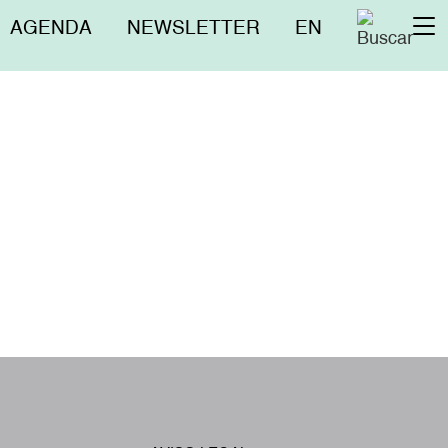
Menú
AGENDA
NEWSLETTER
EN
To
superior
na
W