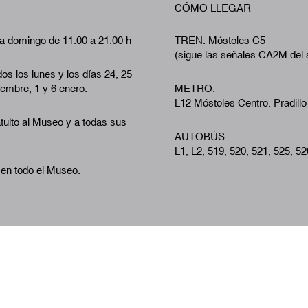
CÓMO LLEGAR
a domingo de 11:00 a 21:00 h
TREN: Móstoles C5
(sigue las señales CA2M del 
os los lunes y los días 24, 25
iembre, 1 y 6 enero.
METRO:
L12 Móstoles Centro. Pradillo
tuito al Museo y a todas sus
.
AUTOBÚS:
L1, L2, 519, 520, 521, 525, 52
 en todo el Museo.