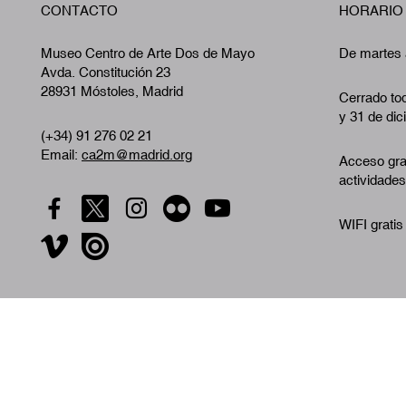
CONTACTO
HORARIO
Museo Centro de Arte Dos de Mayo
De martes 
Avda. Constitución 23
28931 Móstoles, Madrid
Cerrado tod
y 31 de dic
(+34) 91 276 02 21
Email:
ca2m@madrid.org
Acceso gra
actividades
WIFI gratis