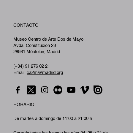
W
CONTACTO
A
Museo Centro de Arte Dos de Mayo
Avda. Constitución 23
28931 Móstoles, Madrid
(+34) 91 276 02 21
Email:
ca2m@madrid.org
HORARIO
De martes a domingo de 11:00 a 21:00 h
Cerrado todos los lunes y los días 24, 25 y 31 de