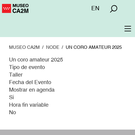
Pasar
Menú
EN
al
superior
contenido
principal
To
na
MUSEO CA2M
NODE
UN CORO AMATEUR 2025
Un coro amateur 2025
Tipo de evento
Taller
Fecha del Evento
Mostrar en agenda
Si
Hora fin variable
No