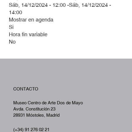
Sáb, 14/12/2024 - 12:00
-
Sáb, 14/12/2024 -
14:00
Mostrar en agenda
Si
Hora fin variable
No
W
CONTACTO
A
Museo Centro de Arte Dos de Mayo
Avda. Constitución 23
28931 Móstoles, Madrid
(+34) 91 276 02 21