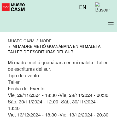
Pasar
Menú
EN
al
superior
contenido
principal
To
na
MUSEO CA2M
NODE
MI MADRE METIÓ GUANÁBANA EN MI MALETA.
TALLER DE ESCRITURAS DEL SUR.
Mi madre metió guanábana en mi maleta. Taller
de escrituras del sur.
Tipo de evento
Taller
Fecha del Evento
Vie, 29/11/2024 - 18:30
-
Vie, 29/11/2024 - 20:30
Sáb, 30/11/2024 - 12:00
-
Sáb, 30/11/2024 -
13:40
Vie, 13/12/2024 - 18:30
-
Vie, 13/12/2024 - 20:30