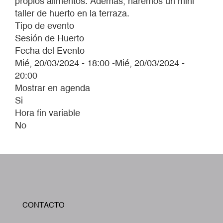
propios alimentos. Además, haremos un mini
taller de huerto en la terraza.
Tipo de evento
Sesión de Huerto
Fecha del Evento
Mié, 20/03/2024 - 18:00
-
Mié, 20/03/2024 -
20:00
Mostrar en agenda
Si
Hora fin variable
No
W
CONTACTO
A