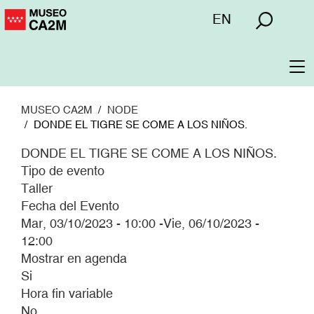
Pasar
Menú
EN
al
superior
contenido
principal
To
na
MUSEO CA2M
NODE
DONDE EL TIGRE SE COME A LOS NIÑOS.
DONDE EL TIGRE SE COME A LOS NIÑOS.
Tipo de evento
Taller
Fecha del Evento
Mar, 03/10/2023 - 10:00
-
Vie, 06/10/2023 -
12:00
Mostrar en agenda
Si
Hora fin variable
No