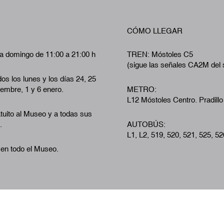
CÓMO LLEGAR
a domingo de 11:00 a 21:00 h
TREN: Móstoles C5
(sigue las señales CA2M del 
os los lunes y los días 24, 25
iembre, 1 y 6 enero.
METRO:
L12 Móstoles Centro. Pradillo
tuito al Museo y a todas sus
.
AUTOBÚS:
L1, L2, 519, 520, 521, 525, 52
 en todo el Museo.