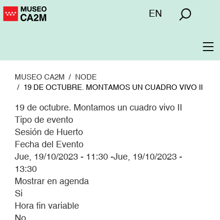
Pasar
Menú
EN
al
superior
contenido
principal
To
na
MUSEO CA2M
NODE
19 DE OCTUBRE. MONTAMOS UN CUADRO VIVO II
19 de octubre. Montamos un cuadro vivo II
Tipo de evento
Sesión de Huerto
Fecha del Evento
Jue, 19/10/2023 - 11:30
-
Jue, 19/10/2023 -
13:30
Mostrar en agenda
Si
Hora fin variable
No