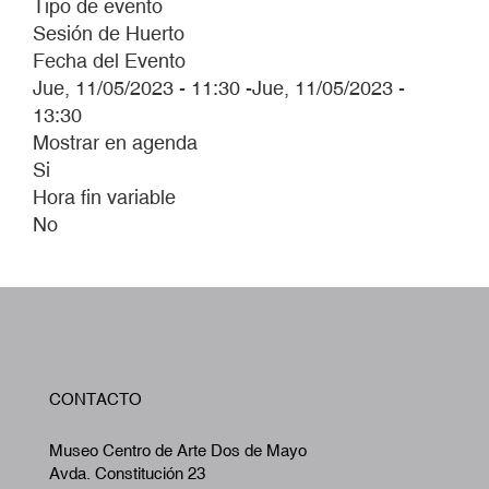
Tipo de evento
Sesión de Huerto
Fecha del Evento
Jue, 11/05/2023 - 11:30
-
Jue, 11/05/2023 -
13:30
Mostrar en agenda
Si
Hora fin variable
No
W
CONTACTO
A
Museo Centro de Arte Dos de Mayo
Avda. Constitución 23