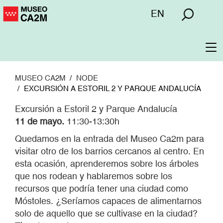
Pasar
Menú
EN
al
superior
contenido
principal
To
na
MUSEO CA2M
NODE
EXCURSIÓN A ESTORIL 2 Y PARQUE ANDALUCÍA
Excursión a Estoril 2 y Parque Andalucía
11 de mayo.
11:30-13:30h
Quedamos en la entrada del Museo Ca2m para
visitar otro de los barrios cercanos al centro. En
esta ocasión, aprenderemos sobre los árboles
que nos rodean y hablaremos sobre los
recursos que podría tener una ciudad como
Móstoles. ¿Seríamos capaces de alimentarnos
solo de aquello que se cultivase en la ciudad?