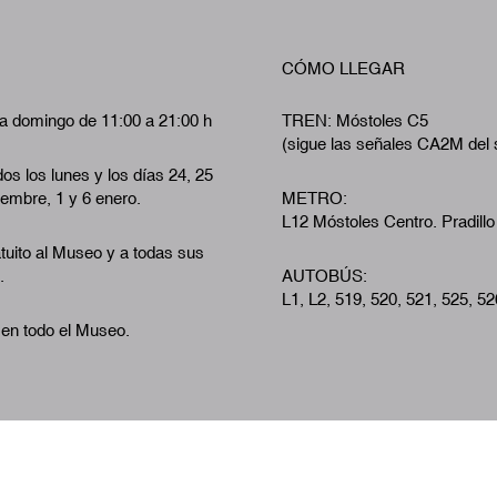
CÓMO LLEGAR
a domingo de 11:00 a 21:00 h
TREN: Móstoles C5
(sigue las señales CA2M del 
os los lunes y los días 24, 25
iembre, 1 y 6 enero.
METRO:
L12 Móstoles Centro. Pradillo
tuito al Museo y a todas sus
.
AUTOBÚS:
L1, L2, 519, 520, 521, 525, 52
 en todo el Museo.