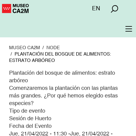
Pasar
Menú
EN
al
superior
contenido
principal
To
na
MUSEO CA2M
NODE
PLANTACIÓN DEL BOSQUE DE ALIMENTOS:
ESTRATO ARBÓREO
Plantación del bosque de alimentos: estrato
arbóreo
Comenzaremos la plantación con las plantas
más grandes. ¿Por qué hemos elegido estas
especies?
Tipo de evento
Sesión de Huerto
Fecha del Evento
Jue, 21/04/2022 - 11:30
-
Jue, 21/04/2022 -