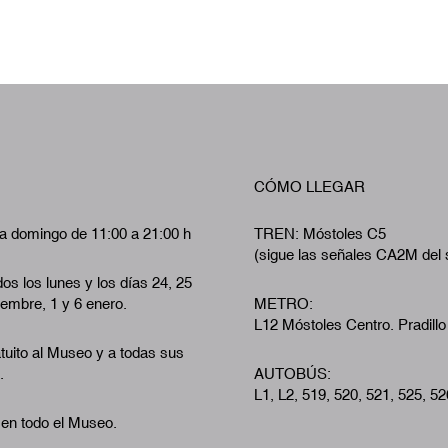
CÓMO LLEGAR
a domingo de 11:00 a 21:00 h
TREN: Móstoles C5
(sigue las señales CA2M del 
os los lunes y los días 24, 25
iembre, 1 y 6 enero.
METRO:
L12 Móstoles Centro. Pradillo
tuito al Museo y a todas sus
.
AUTOBÚS:
L1, L2, 519, 520, 521, 525, 52
 en todo el Museo.