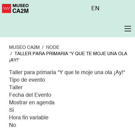
Pasar
Menú
EN
al
superior
contenido
principal
To
na
MUSEO CA2M
NODE
TALLER PARA PRIMARIA "Y QUE TE MOJE UNA OLA
¡AY!"
Taller para primaria "Y que te moje una ola ¡Ay!"
Tipo de evento
Taller
Fecha del Evento
Mostrar en agenda
Si
Hora fin variable
No