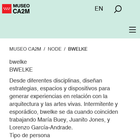
Pasar
Menú
EN
al
superior
contenido
principal
To
na
MUSEO CA2M
NODE
BWELKE
bwelke
BWELKE
Desde diferentes disciplinas, diseñan
estrategias, espacios y dispositivos para
generar experiencias en relación con la
arquitectura y las artes vivas. Intermitente y
esporádico, bwelke se da cuando coinciden
trabajando María Buey, Juanito Jones, y
Lorenzo García-Andrade.
Tipo de persona