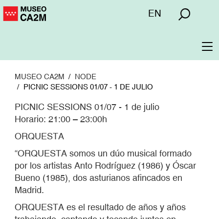
Pasar
Menú
EN
al
superior
contenido
principal
To
na
MUSEO CA2M
NODE
PICNIC SESSIONS 01/07 - 1 DE JULIO
PICNIC SESSIONS 01/07 - 1 de julio
Horario: 21:00 – 23:00h
ORQUESTA
“ORQUESTA somos un dúo musical formado
por los artistas Anto Rodríguez (1986) y Óscar
Bueno (1985), dos asturianos afincados en
Madrid.
ORQUESTA es el resultado de años y años