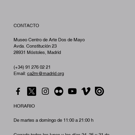
W
CONTACTO
A
Museo Centro de Arte Dos de Mayo
Avda. Constitución 23
28931 Móstoles, Madrid
(+34) 91 276 02 21
Email:
ca2m@madrid.org
HORARIO
De martes a domingo de 11:00 a 21:00 h
Cerrado todos los lunes y los días 24, 25 y 31 de