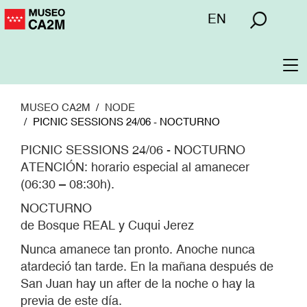
Pasar
Menú
EN
al
superior
contenido
principal
To
na
MUSEO CA2M
NODE
PICNIC SESSIONS 24/06 - NOCTURNO
PICNIC SESSIONS 24/06 - NOCTURNO
ATENCIÓN: horario especial al amanecer
(06:30 – 08:30h).
NOCTURNO
de Bosque REAL y Cuqui Jerez
Nunca amanece tan pronto. Anoche nunca
atardeció tan tarde. En la mañana después de
San Juan hay un after de la noche o hay la
previa de este día.