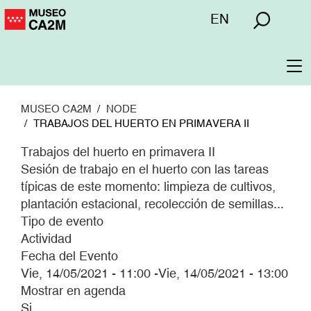
Pasar
Menú
EN
al
superior
contenido
principal
To
na
MUSEO CA2M
NODE
TRABAJOS DEL HUERTO EN PRIMAVERA II
Trabajos del huerto en primavera II
Sesión de trabajo en el huerto con las tareas
típicas de este momento: limpieza de cultivos,
plantación estacional, recolección de semillas...
Tipo de evento
Actividad
Fecha del Evento
Vie, 14/05/2021 - 11:00
-
Vie, 14/05/2021 - 13:00
Mostrar en agenda
Si