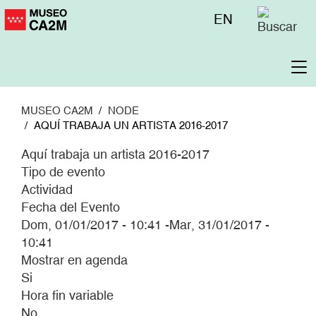
Pasar
Menú
EN
al
superior
contenido
principal
To
na
MUSEO CA2M
NODE
AQUÍ TRABAJA UN ARTISTA 2016-2017
Aquí trabaja un artista 2016-2017
Tipo de evento
Actividad
Fecha del Evento
Dom, 01/01/2017 - 10:41
-
Mar, 31/01/2017 -
10:41
Mostrar en agenda
Si
Hora fin variable
No