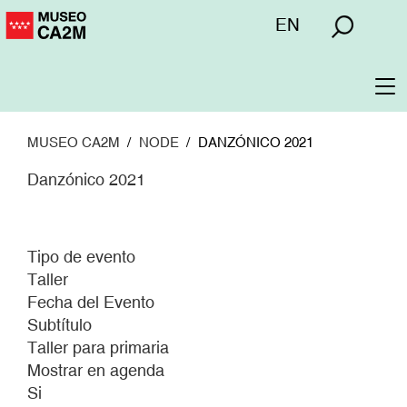
Pasar
Menú
EN
al
superior
contenido
principal
To
na
MUSEO CA2M
NODE
DANZÓNICO 2021
Danzónico 2021
Tipo de evento
Taller
Fecha del Evento
Subtítulo
Taller para primaria
Mostrar en agenda
Si