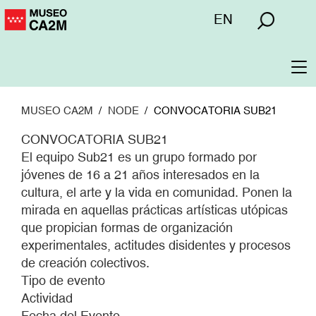
Pasar
Menú
EN
al
superior
contenido
principal
To
na
MUSEO CA2M
NODE
CONVOCATORIA SUB21
CONVOCATORIA SUB21
El equipo Sub21 es un grupo formado por
jóvenes de 16 a 21 años interesados en la
cultura, el arte y la vida en comunidad. Ponen la
mirada en aquellas prácticas artísticas utópicas
que propician formas de organización
experimentales, actitudes disidentes y procesos
de creación colectivos.
Tipo de evento
Actividad
Fecha del Evento