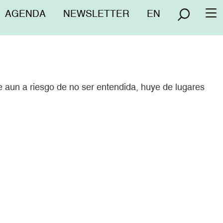
Menú
AGENDA
NEWSLETTER
EN
To
superior
na
 aun a riesgo de no ser entendida, huye de lugares