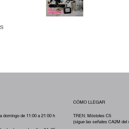
ES
CÓMO LLEGAR
a domingo de 11:00 a 21:00 h
TREN: Móstoles C5
(sigue las señales CA2M del 