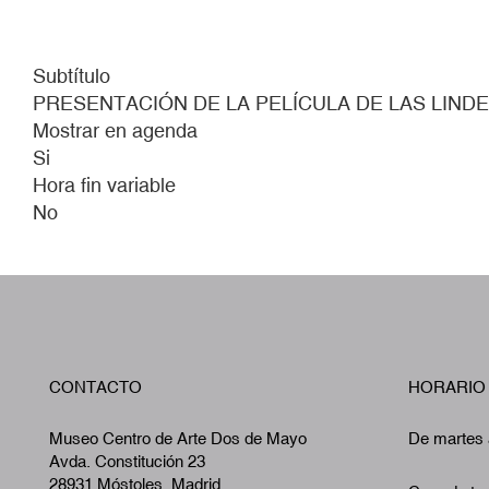
Subtítulo
PRESENTACIÓN DE LA PELÍCULA DE LAS LIND
Mostrar en agenda
Si
Hora fin variable
No
CONTACTO
HORARIO
Museo Centro de Arte Dos de Mayo
De martes 
Avda. Constitución 23
28931 Móstoles, Madrid