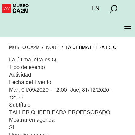
Pasar
Menú
EN
al
superior
contenido
principal
To
na
MUSEO CA2M
NODE
LA ÚLTIMA LETRA ES Q
La última letra es Q
Tipo de evento
Actividad
Fecha del Evento
Mar, 01/09/2020 - 12:00
-
Jue, 31/12/2020 -
12:00
Subtítulo
TALLER QUEER PARA PROFESORADO
Mostrar en agenda
Si
Hora fin variable