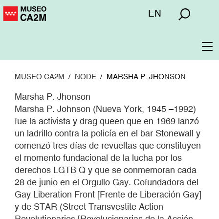
Pasar
Menú
EN
al
superior
contenido
principal
To
na
MUSEO CA2M
NODE
MARSHA P. JHONSON
Marsha P. Jhonson
Marsha P. Johnson (Nueva York, 1945 –1992)
fue la activista y drag queen que en 1969 lanzó
un ladrillo contra la policía en el bar Stonewall y
comenzó tres días de revueltas que constituyen
el momento fundacional de la lucha por los
derechos LGTB Q y que se conmemoran cada
28 de junio en el Orgullo Gay. Cofundadora del
Gay Liberation Front [Frente de Liberación Gay]
y de STAR (Street Transvestite Action
Revolutionaries [Revolucionarias de la Acción