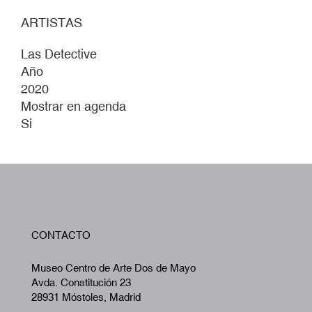
ARTISTAS
Las Detective
Año
2020
Mostrar en agenda
Si
W
CONTACTO
A
Museo Centro de Arte Dos de Mayo
Avda. Constitución 23
28931 Móstoles, Madrid