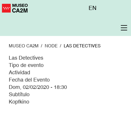
Pasar
Menú
EN
al
superior
contenido
principal
To
na
MUSEO CA2M
NODE
LAS DETECTIVES
Las Detectives
Tipo de evento
Actividad
Fecha del Evento
Dom, 02/02/2020 - 18:30
Subtítulo
Kopfkino