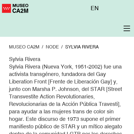
Pasar
Menú
EN
al
superior
contenido
principal
To
na
MUSEO CA2M
NODE
SYLVIA RIVERA
Sylvia Rivera
Sylvia Rivera (Nueva York, 1951-2002) fue una
activista transgénero, fundadora del Gay
Liberation Front [Frente de Liberación Gay] y,
junto con Marsha P. Johnson, del STAR [Street
Transvestite Action Revolutionaries,
Revolucionarias de la Acción Pública Travesti],
para ayudar a las mujeres trans de color sin
hogar. Este discurso de 1973 supone el primer
manifiesto público de STAR y un mítico alegato
dentro de la comunidad LGTB por los derechos