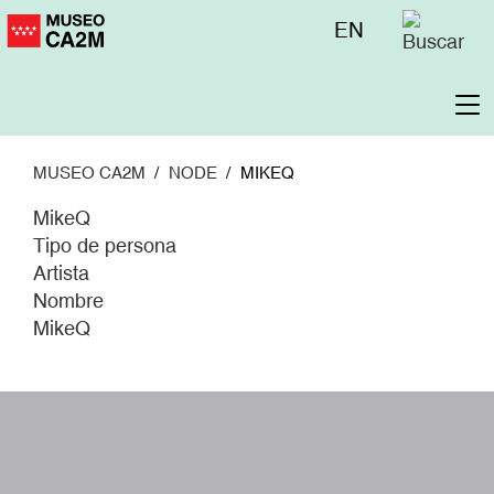
Pasar
Menú
EN
al
superior
contenido
principal
To
na
MUSEO CA2M
NODE
MIKEQ
MikeQ
Tipo de persona
Artista
Nombre
MikeQ
W