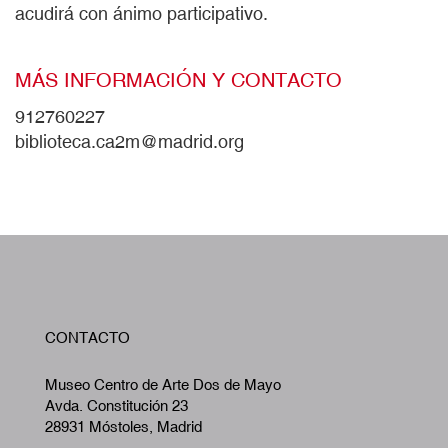
acudirá con ánimo participativo.
MÁS INFORMACIÓN Y CONTACTO
912760227
biblioteca.ca2m@madrid.org
W
CONTACTO
A
Museo Centro de Arte Dos de Mayo
Avda. Constitución 23
28931 Móstoles, Madrid