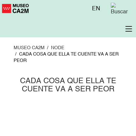
Pasar
Menú
EN
al
superior
contenido
principal
To
na
MUSEO CA2M
NODE
CADA COSA QUE ELLA TE CUENTE VA A SER
PEOR
CADA COSA QUE ELLA TE
CUENTE VA A SER PEOR