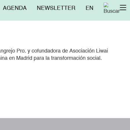
Menú
AGENDA
NEWSLETTER
EN
To
superior
na
Cangrejo Pro. y cofundadora de Asociación Liwai
na en Madrid para la transformación social.