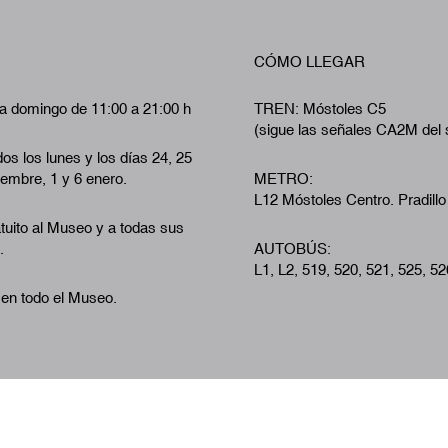
CÓMO LLEGAR
a domingo de 11:00 a 21:00 h
TREN: Móstoles C5
(sigue las señales CA2M del 
os los lunes y los días 24, 25
iembre, 1 y 6 enero.
METRO:
L12 Móstoles Centro. Pradillo
tuito al Museo y a todas sus
.
AUTOBÚS:
L1, L2, 519, 520, 521, 525, 52
 en todo el Museo.