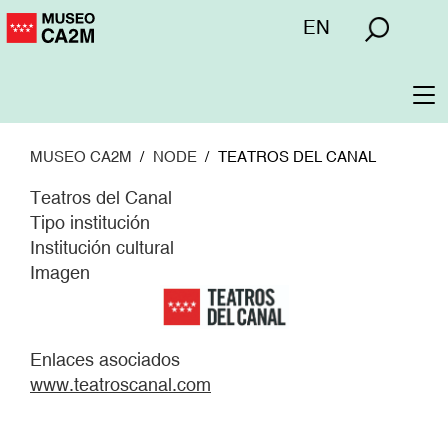
Pasar
Menú
EN
al
superior
contenido
principal
To
na
MUSEO CA2M
NODE
TEATROS DEL CANAL
Teatros del Canal
Tipo institución
Institución cultural
Imagen
Enlaces asociados
www.teatroscanal.com