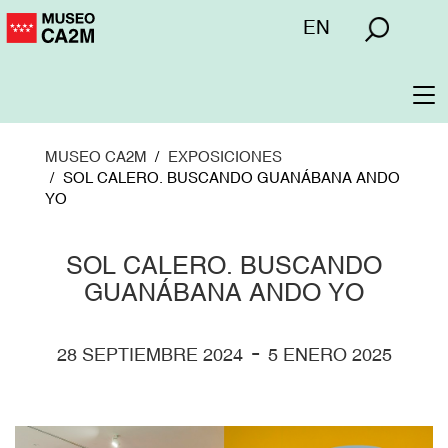
Pasar
Menú
EN
al
superior
contenido
principal
To
na
MUSEO CA2M
EXPOSICIONES
SOL CALERO. BUSCANDO GUANÁBANA ANDO
YO
SOL CALERO. BUSCANDO
GUANÁBANA ANDO YO
-
28 SEPTIEMBRE 2024
5 ENERO 2025